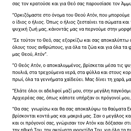
σας τον κρατούσε και για Θεό σας παρουσίασε τον Άμμ
“Ορκιζόμαστε στο όνομα του Θεού Ατόν, που μπορούμε ν
ο ίδιος ο ήλιος. Όπως ο ήλιος ζεσταίνει τα σώματα και 
ψυχική ζωή μας, κάνοντάς μας να περνούμε στην μορφή
“Σε τούτον το Θεό, σας εξορκίζω και σας αποκαλύπτω σή
όλους τους ανθρώπους, για όλα τα ζώα και για όλα τα 
μας Θεού, Ατόν”.
”Ο Θεός Ατόν, ο αποκαλυμμένος, βρίσκεται μέσα τις ψυχ
πουλιά, στα τρεχούμενα νερά, στα φύλλα και στους κορ
πρωί, όλα τα γεννήματα χαϊδεύει. Μας δίνει τη χαρά, μα
”Ελάτε όλοι οι αδελφοί μαζί μου, στην μεγάλη παγκόσμ
Αρχιερέας σας, όπως κάποτε υπήρξαν οι πρόγονοί μου, α
“Θα σας γνωρίσω και θα σας αποκαλύψω τα θαύματα Εκεί
βρίσκονται κοντά μας και μακριά μας. Σαν ο μεγάλος κ
και οι πρόγονοί σας, γνώρισαν τον Ατόν και δόξασαν στ
την ηθική Του, την ακοίμητη φροντίδα Του, για όλα τα π