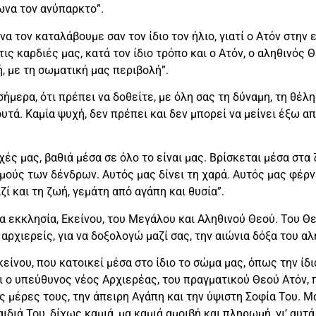
ωνα τον ανύπαρκτο”.
α τον καταλάβουμε σαν τον ίδιο τον ήλιο, γιατί ο Ατόν στην 
τις καρδιές μας, κατά τον ίδιο τρόπο και ο Ατόν, ο αληθινός Θ
, με τη σωματική μας περιβολή”.
μερα, ότι πρέπει να δοθείτε, με όλη σας τη δύναμη, τη θέλησ
φυτά. Καμία ψυχή, δεν πρέπει και δεν μπορεί να μείνει έξω α
ές μας, βαθιά μέσα σε όλο το είναι μας. Βρίσκεται μέσα στα 
μούς των δένδρων. Αυτός μας δίνει τη χαρά. Αυτός μας φέρνε
ζί και τη ζωή, γεμάτη από αγάπη και θυσία”.
ια εκκλησία, Εκείνου, του Μεγάλου και Αληθινού Θεού. Του Θ
ρχιερείς, για να δοξολογώ μαζί σας, την αιώνια δόξα του αλ
νου, που κατοικεί μέσα στο ίδιο το σώμα μας, όπως την ίδια
αι ο υπεύθυνος νέος Αρχιερέας, του πραγματικού Θεού Ατόν, 
ις μέρες τους, την άπειρη Αγάπη και την ύψιστη Σοφία Του. Μ
αιδιά Του, δίχως καμιά, μα καμιά αμοιβή και πληρωμή, γι’ αυτ