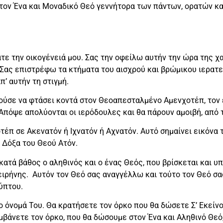
τον Ένα και Μοναδικό Θεό γεννήτορα των πάντων, ορατών και 
ε την οικογένειά μου. Σας την οφείλω αυτήν την ώρα της χαρ
Σας επιστρέφω τα κτήματα του αισχρού και βρώμικου ιερατε
π’ αυτήν τη στιγμή.
μούσε να φτάσει κοντά στον Θεοαπεσταλμένο Αμενχοτέπ, τον
. Απόψε απολύονται οι ιερόδουλες και θα πάρουν αμοιβή, απ
τέπ σε Ακενατόν ή Ιχνατόν ή Αχνατόν. Αυτό σημαίνει εικόνα 
 Δόξα του Θεού Ατόν.
κατά βάθος ο αληθινός και ο ένας Θεός, που βρίσκεται και υπ
ειρήνης. Αυτόν τον Θεό σας αναγγέλλω και τούτο τον Θεό σα
ύπτου.
 όνομά Του. Θα κρατήσετε τον όρκο που θα δώσετε Σ’ Εκείνον
αμβάνετε τον όρκο, που θα δώσουμε στον Ένα και Αληθινό Θεό,