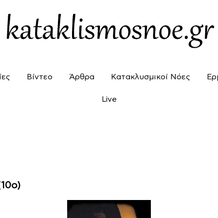
ίες
Βίντεο
Άρθρα
Κατακλυσμικοί Νόες
Ερ
Live
10ο)