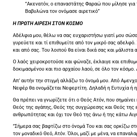
“Ακενατόν, ο επαναστάτης Φαραώ που μίλησε για 
Βαβυλώνα τον ονόμασε αιρετικό”
Η ΠΡΩΤΗ ΑΙΡΕΣΗ ΣΤΟΝ ΚΟΣΜΟ
Αδέλφια μου, θέλω να σας ευχαριστήσω γιατί μου σώσατ
γυρεύετε και τί επιθυμείτε από τον μικρό σας αδελφό.
και από σας. Του λοιπού θα είναι δικά σας και μάλιστα α
Ο λαός χειροκροτούσε και φώναζε, έκλαιγε και επιθυ
δοκιμασμένου και πιο αρχαίου λαού, σε όλο τον κόσμο
Απ’ αυτήν την στιγμή αλλάζω το όνομά μου. Από Αμενχο
Νεφέρ θα ονομάζεται Νεφερτίτη. Δηλαδή η Ευτυχία ή η
Θα πρέπει να γνωρίζετε ότι ο Θεός Ατόν, που σημαίνει 
Θεός της αγάπης, Θεός της συγχώρεσης και Θεός της 
ανθρωπότητας και όχι τον Θεό της άνω ή της κάτω Αιγ
“Σήμερα σας βαφτίζω στο όνομά Του και σας ορκίζω στο
τον μοναδικό Θεό, Ατόν. Όλοι, μαζί με μένα, να επαναλ