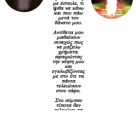
με έστειλε, τι
ήρθα να κάνω
και που πάω
μετά τον
θάνατο μου.
Αντίθετα μου
μαθαίνουν
συνεχώς πως
να μαζεύω
χρήματα,
αφαιρώντας
την νόηση μου
και
εγκλωβίζοντας
με στο ότι τα
πάντα
τελειώνουν
στον τάφο.
Στο σύμπαν
τίποτα δεν
τελειώνει τα
πάντα ρέουν,
οπότε όταν
έχεις
εκπαιδευτεί
στα ψέματα