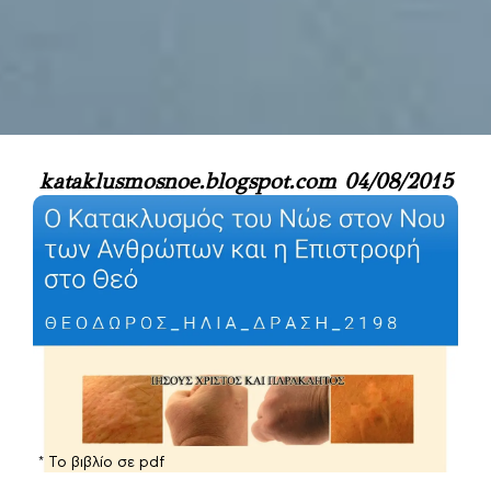
Μάθετε την αλήθεια
kataklusmosnoe.blogspot.com 04/08/2015
και αυτή θα σας
ελευθερώσει
* Το βιβλίο σε pdf