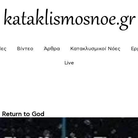
ίες
Βίντεο
Άρθρα
Κατακλυσμικοί Νόες
Ερ
Live
 Return to God