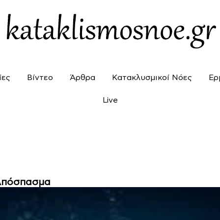
ίες
Βίντεο
Άρθρα
Κατακλυσμικοί Νόες
Ερ
Live
Απόσπασμα