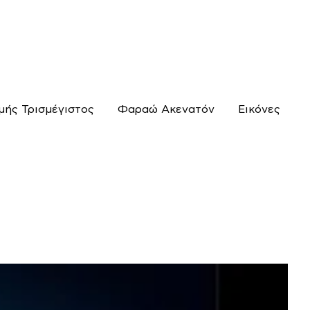
μής Τρισμέγιστος
Φαραώ Ακενατόν
Εικόνες