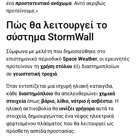
ένα
προστατευτικό ανάχωμα
. Αυτό ακριβώς
προτείνουμε.»
Πώς θα λειτουργεί το
σύστημα StormWall
Σύμφωνα με μελέτη που δημοσιεύθηκε στο
επιστημονικό περιοδικό
Space Weather
, οι ερευνητές
προτείνουν τη
χρήση στόλου
έξι διαστημοπλοίων
σε
γεωστατική τροχιά
.
Όταν εντοπίζεται μια ισχυρή ηλιακή καταιγίδα,
κάθε
διαστημόπλοιο
θα απελευθερώνει
χημικά
στοιχεία
όπως
βάριο, λίθιο, νάτριο ή ασβέστιο
. Η
ηλιακή ακτινοβολία θα
ιονίζει γρήγορα
αυτά τα
στοιχεία, δημιουργώντας ένα νέφος ηλεκτρικά
φορτισμένου πλάσματος που θα λειτουργεί ως
πρόσθετη ασπίδα προστασίας.