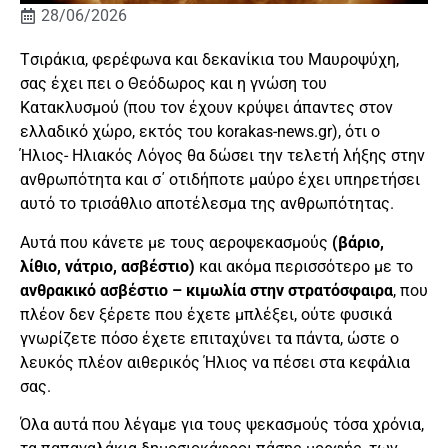
28/06/2026
Tσιράκια, φερέφωνα και δεκανίκια του Μαυροψύχη,
σας έχει πει ο Θεόδωρος και η γνώση του
Κατακλυσμού (που τον έχουν κρύψει άπαντες στον
ελλαδικό χώρο, εκτός του korakas-news.gr), ότι ο
Ήλιος- Ηλιακός Λόγος θα δώσει την τελετή λήξης στην
ανθρωπότητα και σ΄ οτιδήποτε μαύρο έχει υπηρετήσει
αυτό το τρισάθλιο αποτέλεσμα της ανθρωπότητας.
Αυτά που κάνετε με τους αεροψεκασμούς
(βάριο,
λίθιο, νάτριο, ασβέστιο)
και ακόμα περισσότερο με το
ανθρακικό ασβέστιο – κιμωλία στην στρατόσφαιρα
, που
πλέον δεν ξέρετε που έχετε μπλέξει, ούτε φυσικά
γνωρίζετε πόσο έχετε επιταχύνει τα πάντα, ώστε ο
λευκός πλέον αιθερικός Ήλιος να πέσει στα κεφάλια
σας.
Όλα αυτά που λέγαμε για τους ψεκασμούς τόσα χρόνια,