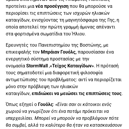
προτείνει μια
νέα προσέγγιση
που θα μπορούσε να
περιορίσει τις επιπτώσεις των ισχυρών ηλιακών
καταιγίδων, ενισχύοντας τη μαγνητόσφαιρα της Γης, η
οποία αποτελεί την πρώτη γραμμή άμυνας απέναντι
στα φορτισμένα σωματίδια του Ήλιου.
Ερευνητές του Πανεπιστημίου της Βοστώνης, με
επικεφαλής τον
Μπράιαν Γουόλς,
παρουσίασαν ένα
ενεργητικό σύστημα προστασίας με την
ονομασία
StormWall
,
«Τείχος Καταιγίδων»
. Η πρότασή
τους σηματοδοτεί μια διαφορετική φιλοσοφία
αντιμετώπισης του προβλήματος: αντί να περιορίζεται
μόνο στην πρόβλεψη των ηλιακών
καταιγίδων,
επιδιώκει να μειώσει τις επιπτώσεις τους
.
Όπως εξηγεί ο
Γουόλς
:
«Είναι σαν οι κάτοικοι ενός
χωριού να γνωρίζουν ότι ένα ποτάμι πρόκειται να
υπερχειλίσει. Μπορεί να μπορούν να προβλέψουν πότε
θα συμβεί, αλλά το καλύτερο θα ήταν να κατασκευάσουν