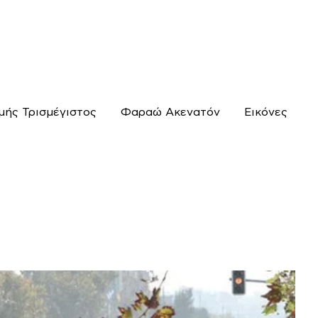
μής Τρισμέγιστος
Φαραώ Ακενατόν
Εικόνες