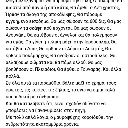
Μέγα Αλέξανδρου, Θα πάρουμε την Πόλη, Ο πόλεμος θα
πιαστεί από πάνω ή από κάτω, Θα έρθει ο Αντίχριστος,
Ήρθαν τα άλογα της αποκάλυψης, Θα πάρουμε
εγγυημένο εισόδημα, Θα μας σώσουν τα 600 δις, Θα μας
σώσουν τα σκάφη πού έρχονται, Θα μας σώσουν οι
Ανουνάκι, Θα κατέβουν οι άγγελοι και θα πολεμήσουν
για εμάς, Θα γίνει η τελική μάχη στην Ιερουσαλήμ, Θα
κατέβει ο Δίας, Θα έρθουν οι Αόρατοι Ασκητές, Θα
έρθει ο πολέμαρχος, Θα ανοίξουν οι αστροπύλες, Θα
αλλάξουμε σώματα και θα πάμε αλλού, Θα μας
βοηθήσουν οι Πλειάδιοι, Θα έρθει ο Γουναράς. Και άλλα
πολλά.
Σε όλα αυτά τα παραμύθια, βάλτε μαζί το χρήμα, τους
έρωτες, τις κακίες, τις ζήλιες, το εγώ να είμαι καλά
και οι δικοί μου άνθρωποι.
Και θα καταλάβετε ότι, είναι σχεδόν αδύνατο να
μπορέσεις να ξαναγυρίσεις στην πηγή.
Με πολύ απλά λόγια, ο μαυροψύχης κοροϊδεύει την
ανθρωπότητα εκατομμύρια χρόνια.