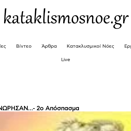
ίες
Βίντεο
Άρθρα
Κατακλυσμικοί Νόες
Ερ
Live
ΝΩΡΗΣΑΝ…- 2ο Απόσπασμα