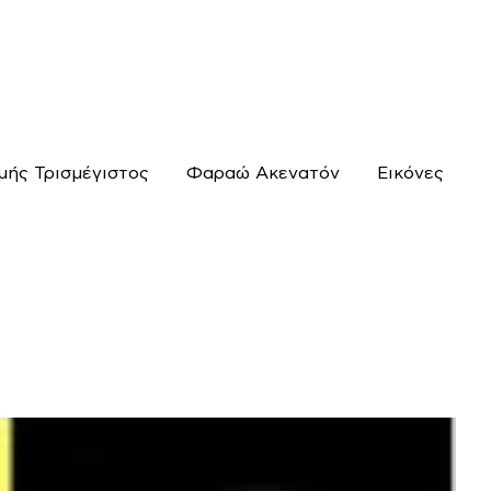
μής Τρισμέγιστος
Φαραώ Ακενατόν
Εικόνες