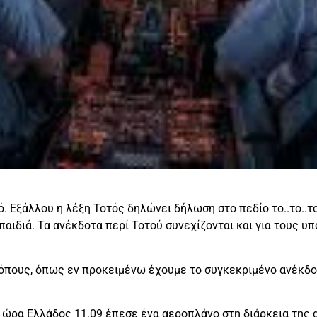
. Εξάλλου η λέξη Τοτός δηλώνει δήλωση στο πεδίο το..το..το
παιδιά. Τα ανέκδοτα περί Τοτού συνεχίζονται και για τους υ
ρόπους, όπως εν προκειμένω έχουμε το συγκεκριμένο ανέκδο
ι ώρα Ελλάδος 11.09 έπεσε ένα αεροπλάνο στη διάρκεια της α