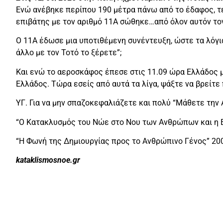
Ενώ ανέβηκε περίπου 190 μέτρα πάνω από το έδαφος, τε
επιβάτης με τον αριθμό 11Α σώθηκε…από όλον αυτόν το
Ο 11Α έδωσε μια υποτιθέμενη συνέντευξη, ώστε τα λόγια
άλλο με τον Τοτό το ξέρετε”;
Και ενώ το αεροσκάφος έπεσε στις 11.09 ώρα Ελλάδος μ
Ελλάδος. Τώρα εσείς από αυτά τα λίγα, ψάξτε να βρείτε
ΥΓ. Για να μην σπαζοκεφαλιάζετε και πολύ “Μάθετε την
“Ο Κατακλυσμός του Νώε στο Νου των Ανθρώπων και η 
“Η Φωνή της Δημιουργίας προς το Ανθρώπινο Γένος” 20
kataklismosnoe.gr