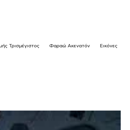
μής Τρισμέγιστος
Φαραώ Ακενατόν
Εικόνες