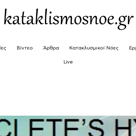
ίες
Βίντεο
Άρθρα
Κατακλυσμικοί Νόες
Ερ
Live