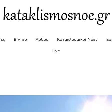
ίες
Βίντεο
Άρθρα
Κατακλυσμικοί Νόες
Ερ
Live