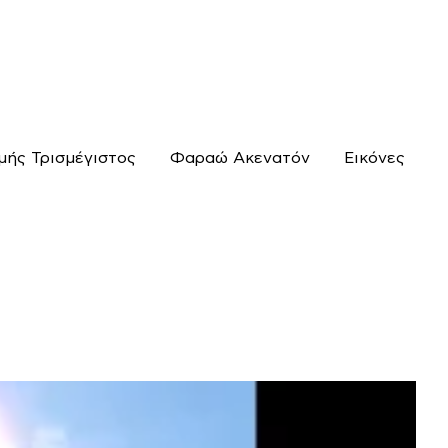
μής Τρισμέγιστος
Φαραώ Ακενατόν
Εικόνες