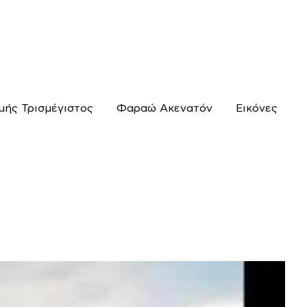
μής Τρισμέγιστος
Φαραώ Ακενατόν
Εικόνες