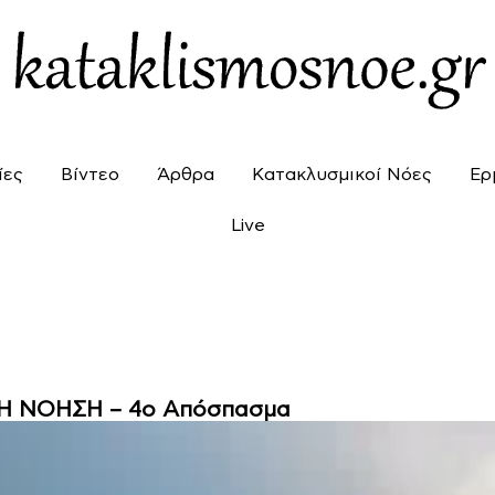
ίες
Βίντεο
Άρθρα
Κατακλυσμικοί Νόες
Ερ
Live
Η ΝΟΗΣΗ – 4o Απόσπασμα