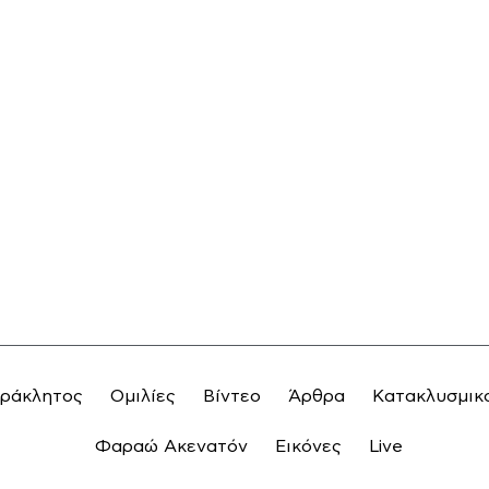
αράκλητος
Ομιλίες
Βίντεο
Άρθρα
Κατακλυσμικ
Φαραώ Ακενατόν
Εικόνες
Live