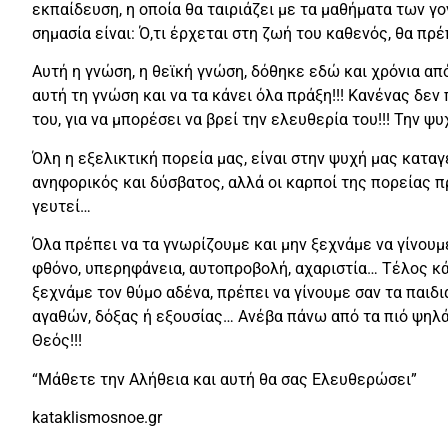
εκπαίδευση, η οποία θα ταιριάζει με τα μαθήματα των γο
σημασία είναι: Ό,τι έρχεται στη ζωή του καθενός, θα πρέπ
Αυτή η γνώση, η θεϊκή γνώση, δόθηκε εδώ και χρόνια από
αυτή τη γνώση και να τα κάνει όλα πράξη!!! Κανένας δε
του, για να μπορέσει να βρεί την ελευθερία του!!! Την ψυ
Όλη η εξελικτική πορεία μας, είναι στην ψυχή μας καταγ
ανηφορικός και δύσβατος, αλλά οι καρποί της πορείας πρ
γευτεί…
Όλα πρέπει να τα γνωρίζουμε και μην ξεχνάμε να γίνουμε 
φθόνο, υπερηφάνεια, αυτοπροβολή, αχαριστία… Τέλος κά
ξεχνάμε τον θύμο αδένα, πρέπει να γίνουμε σαν τα παιδ
αγαθών, δόξας ή εξουσίας… Ανέβα πάνω από τα πιό ψηλά κ
Θεός!!!
“Μάθετε την Αλήθεια και αυτή θα σας Ελευθερώσει”
kataklismosnoe.gr