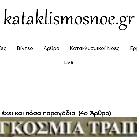
ίες
Βίντεο
Άρθρα
Κατακλυσμικοί Νόες
Ερ
Live
χει και πόσα παραγάδια; (4ο Άρθρο)