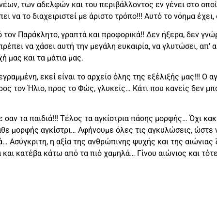
νέων, των αδελφών και του περιβάλλοντος εν γένει στο οποίο 
ει να το διαχειριστεί με άριστο τρόπο!!! Αυτό το νόημα έχει,
 τον Παράκλητο, γραπτά και προφορικά!! Δεν ήξερα, δεν γνώρ
ν πρέπει να χάσει αυτή την μεγάλη ευκαιρία, να γλυτώσει, α
χή μας και τα μάτια μας.
εγραμμένη, εκεί είναι το αρχείο όλης της εξέλιξής μας!!! Ο 
ος τον Ήλιο, προς το Φώς, γλυκείς… Κάτι που κανείς δεν μπορ
σαν τα παιδιά!!! Τέλος τα αγκίστρια πάσης μορφής… Όχι κακίες
θε μορφής αγκίστρι… Αφήνουμε όλες τις αγκυλώσεις, ώστε ν
ιά… Ασύγκριτη, η αξία της ανθρώπινης ψυχής και της αιώνια
αι κατέβα κάτω από τα πιό χαμηλά… Γίνου αιώνιος και τότε θ