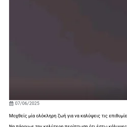
07/06/2025
Μοχθείς μία ολόκληρη ζωή για να καλύψεις τις επιθυμίε
Να πάρουμε την καλύτερη περίπτωση ότι έστω κάλυψες τ