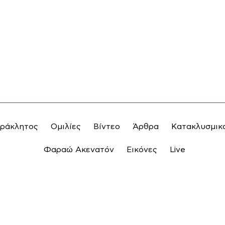
αράκλητος
Ομιλίες
Βίντεο
Άρθρα
Κατακλυσμικ
Φαραώ Ακενατόν
Εικόνες
Live